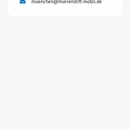
muenchen@marienstift-mobil.de
Lernen Sie uns kennen!
Gerne können Sie uns auch über unser
Kontaktformular eine Anfrage stellen!
Jetzt kontaktieren